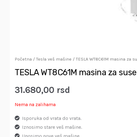
Početna
/
Tesla veš mašine
/ TESLA WT8C61M masina za su
TESLA WT8C61M masina za suse
31.680,00
rsd
Nema na zalihama
Isporuka od vrata do vrata.
Iznosimo stare veš mašine.
Unosimo nove veš mašine.