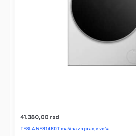
41.380,00
rsd
TESLA WF81480T mašina za pranje veša