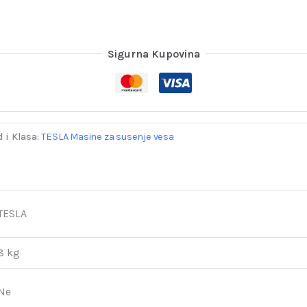
Sigurna Kupovina
 i Klasa:
TESLA Masine za susenje vesa
TESLA
8 kg
Ne