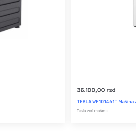
36.100,00
rsd
TESLA WF101461T Mašina z
Tesla veš mašine