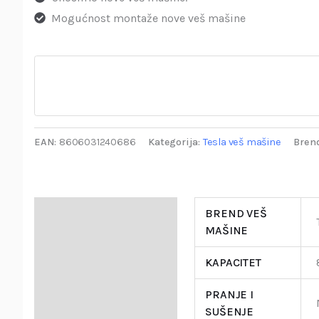
Mogućnost montaže nove veš mašine
EAN:
8606031240686
Kategorija:
Tesla veš mašine
Brend
Specifikacija
BREND VEŠ
MAŠINE
Opis
KAPACITET
Garancija i Deklaracija
PRANJE I
SUŠENJE