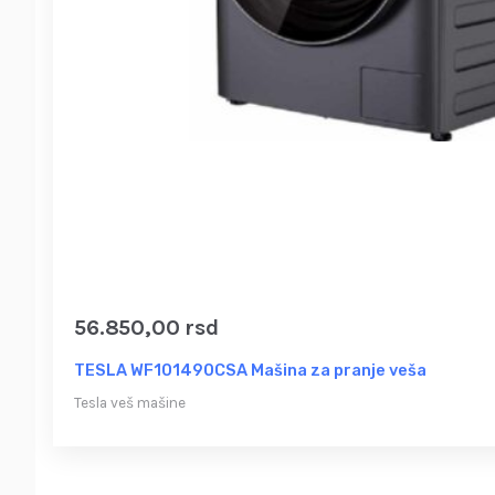
56.850,00
rsd
TESLA WF101490CSA Mašina za pranje veša
Tesla veš mašine