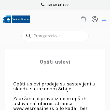
Pređi
060 69 69 623
na
sadržaj
Products
search
Opšti uslovi
Opšti uslovi prodaje su sastavljeni u
skladu sa zakonom Srbije.
Zadržano je pravo izmene opštih
uslova na Internet stranici
www.vesmasine.rs bilo kada i bez