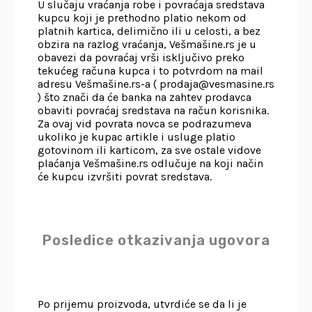
U slučaju vraćanja robe i povraćaja sredstava
kupcu koji je prethodno platio nekom od
platnih kartica, delimično ili u celosti, a bez
obzira na razlog vraćanja, Vešmašine.rs je u
obavezi da povraćaj vrši isključivo preko
tekućeg računa kupca i to potvrdom na mail
adresu Vešmašine.rs-a ( prodaja@vesmasine.rs
) što znači da će banka na zahtev prodavca
obaviti povraćaj sredstava na račun korisnika.
Za ovaj vid povrata novca se podrazumeva
ukoliko je kupac artikle i usluge platio
gotovinom ili karticom, za sve ostale vidove
plaćanja Vešmašine.rs odlučuje na koji način
će kupcu izvršiti povrat sredstava.
Posledice otkazivanja ugovora
Po prijemu proizvoda, utvrdiće se da li je