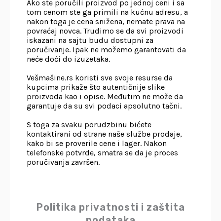
Ako ste poručili proizvod po jednoj ceni i sa
tom cenom ste ga primili na kućnu adresu, a
nakon toga je cena snižena, nemate prava na
povraćaj novca. Trudimo se da svi proizvodi
iskazani na sajtu budu dostupni za
poručivanje. Ipak ne možemo garantovati da
neće doći do izuzetaka.
Vešmašine.rs koristi sve svoje resurse da
kupcima prikaže što autentičnije slike
proizvoda kao i opise. Međutim ne može da
garantuje da su svi podaci apsolutno tačni.
S toga za svaku porudzbinu bićete
kontaktirani od strane naše službe prodaje,
kako bi se proverile cene i lager. Nakon
telefonske potvrde, smatra se da je proces
poručivanja završen.
Politika privatnosti i zaštita
podataka