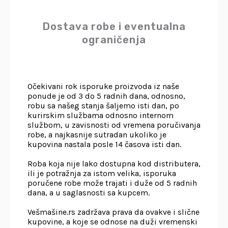
Dostava robe i eventualna
ograničenja
Očekivani rok isporuke proizvoda iz naše
ponude je od 3 do 5 radnih dana, odnosno,
robu sa našeg stanja šaljemo isti dan, po
kurirskim službama odnosno internom
službom, u zavisnosti od vremena poručivanja
robe, a najkasnije sutradan ukoliko je
kupovina nastala posle 14 časova isti dan.
Roba koja nije lako dostupna kod distributera,
ili je potražnja za istom velika, isporuka
poručene robe može trajati i duže od 5 radnih
dana, a u saglasnosti sa kupcem.
Vešmašine.rs zadržava prava da ovakve i slične
kupovine, a koje se odnose na duži vremenski