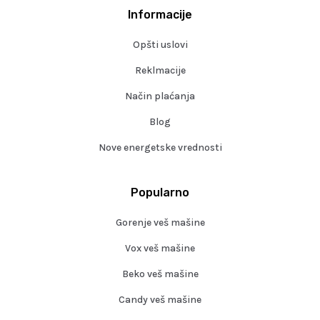
Informacije
Opšti uslovi
Reklmacije
Način plaćanja
Blog
Nove energetske vrednosti
Popularno
Gorenje veš mašine
Vox veš mašine
Beko veš mašine
Candy veš mašine