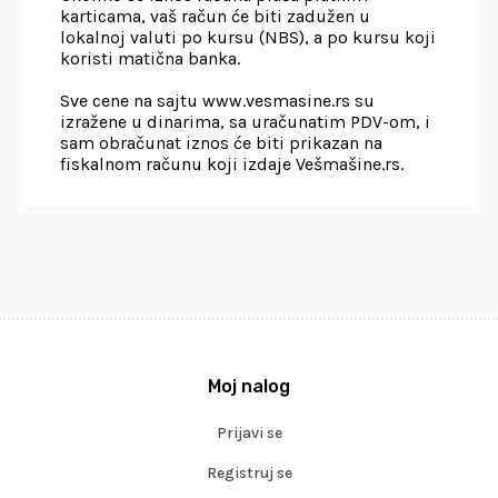
karticama, vaš račun će biti zadužen u
lokalnoj valuti po kursu (NBS), a po kursu koji
koristi matična banka.
Sve cene na sajtu www.vesmasine.rs su
izražene u dinarima, sa uračunatim PDV-om, i
sam obračunat iznos će biti prikazan na
fiskalnom računu koji izdaje Vešmašine.rs.
Moj nalog
Prijavi se
Registruj se