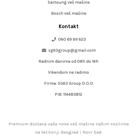
Samsung veš mašine
Bosch veš mašine
Kontakt
060 69 69 623
sg63group@gmail.com
Radnim danima od 08h do 16h
Vikendom ne radimo
Firma: SG63 Group D.O.O
PIB: 114483812
Premium dostava vaše nove veš mašine našim vozilima
na teritoriji Beograd i Novi Sad.