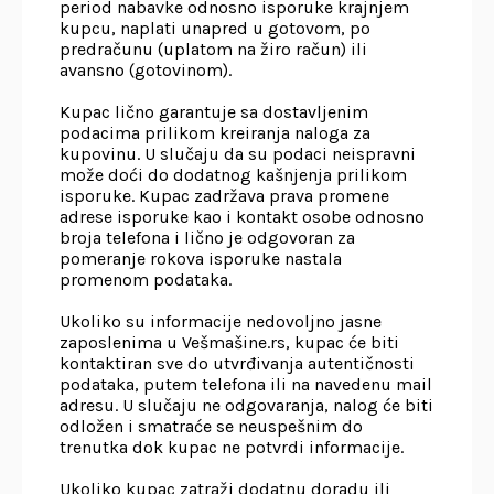
period nabavke odnosno isporuke krajnjem
kupcu, naplati unapred u gotovom, po
predračunu (uplatom na žiro račun) ili
avansno (gotovinom).
Kupac lično garantuje sa dostavljenim
podacima prilikom kreiranja naloga za
kupovinu. U slučaju da su podaci neispravni
može doći do dodatnog kašnjenja prilikom
isporuke. Kupac zadržava prava promene
adrese isporuke kao i kontakt osobe odnosno
broja telefona i lično je odgovoran za
pomeranje rokova isporuke nastala
promenom podataka.
Ukoliko su informacije nedovoljno jasne
zaposlenima u Vešmašine.rs, kupac će biti
kontaktiran sve do utvrđivanja autentičnosti
podataka, putem telefona ili na navedenu mail
adresu. U slučaju ne odgovaranja, nalog će biti
odložen i smatraće se neuspešnim do
trenutka dok kupac ne potvrdi informacije.
Ukoliko kupac zatraži dodatnu doradu ili