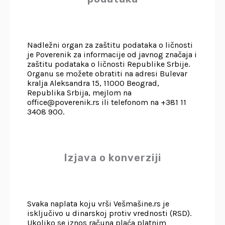
Nadležni organ za zaštitu podataka o ličnosti
je Poverenik za informacije od javnog značaja i
zaštitu podataka o ličnosti Republike Srbije.
Organu se možete obratiti na adresi Bulevar
kralja Aleksandra 15, 11000 Beograd,
Republika Srbija, mejlom na
office@poverenik.rs ili telefonom na +381 11
3408 900.
Izjava o konverziji
Svaka naplata koju vrši Vešmašine.rs je
isključivo u dinarskoj protiv vrednosti (RSD).
Ukoliko se iznos računa plaća platnim