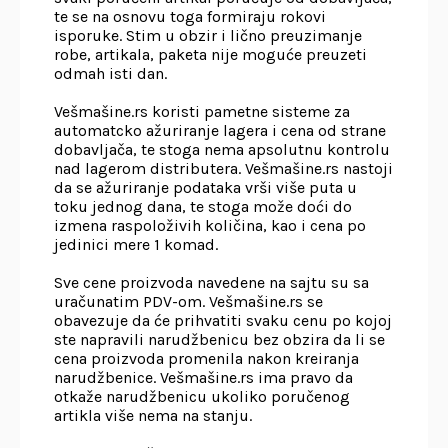
te se na osnovu toga formiraju rokovi
isporuke. Stim u obzir i lično preuzimanje
robe, artikala, paketa nije moguće preuzeti
odmah isti dan.
Vešmašine.rs koristi pametne sisteme za
automatcko ažuriranje lagera i cena od strane
dobavljača, te stoga nema apsolutnu kontrolu
nad lagerom distributera. Vešmašine.rs nastoji
da se ažuriranje podataka vrši više puta u
toku jednog dana, te stoga može doći do
izmena raspoloživih količina, kao i cena po
jedinici mere 1 komad.
Sve cene proizvoda navedene na sajtu su sa
uračunatim PDV-om. Vešmašine.rs se
obavezuje da će prihvatiti svaku cenu po kojoj
ste napravili narudžbenicu bez obzira da li se
cena proizvoda promenila nakon kreiranja
narudžbenice. Vešmašine.rs ima pravo da
otkaže narudžbenicu ukoliko poručenog
artikla više nema na stanju.