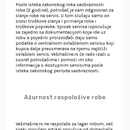
Posle isteka zakonskog roka saobraznosti
robe (2 godine), potrošač je sam odgovoran za
slanje robe na servis. U tom slučaju samo on
snosi troškove slanja i primanja robe i
troškove popravke. Spisak servisa isporučuje
se zajedno sa dokumentacijom koja ide uz
robu a pojedini proizvođači daju samo
podatke o centralnom ovlašćenom servisu koji
kupca dalje preusmerava na njemu najbliži
ovlašćeni servis. Vešmašine.rs će rado izaći u
susret potrošačima i pomoći im oko
informacija o dostupnim servisima posle
isteka zakonskog perioda saobraznosti.
Ažurnost raspoložive robe
Vešmašine.rs ne raspolaže sa lager robom, već
svaki poručeni artikal poručuje od dobavljača,