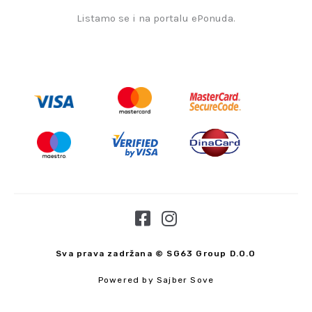
Listamo se i na portalu ePonuda.
F
I
a
n
c
s
Sva prava zadržana © SG63 Group D.O.O
e
t
Powered by Sajber Sove
b
a
o
g