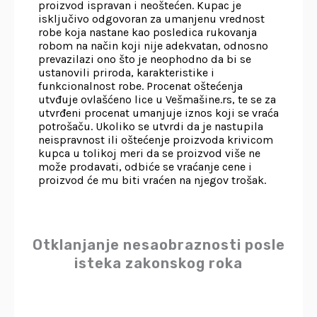
proizvod ispravan i neoštećen. Kupac je
isključivo odgovoran za umanjenu vrednost
robe koja nastane kao posledica rukovanja
robom na način koji nije adekvatan, odnosno
prevazilazi ono što je neophodno da bi se
ustanovili priroda, karakteristike i
funkcionalnost robe. Procenat oštećenja
utvđuje ovlašćeno lice u Vešmašine.rs, te se za
utvrđeni procenat umanjuje iznos koji se vraća
potrošaču. Ukoliko se utvrdi da je nastupila
neispravnost ili oštećenje proizvoda krivicom
kupca u tolikoj meri da se proizvod više ne
može prodavati, odbiće se vraćanje cene i
proizvod će mu biti vraćen na njegov trošak.
Otklanjanje nesaobraznosti posle
isteka zakonskog roka