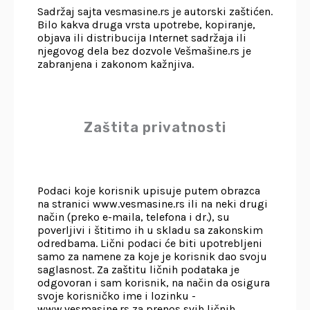
Sadržaj sajta vesmasine.rs je autorski zaštićen.
Bilo kakva druga vrsta upotrebe, kopiranje,
objava ili distribucija Internet sadržaja ili
njegovog dela bez dozvole Vešmašine.rs je
zabranjena i zakonom kažnjiva.
Zaštita privatnosti
Podaci koje korisnik upisuje putem obrazca
na stranici www.vesmasine.rs ili na neki drugi
način (preko e-maila, telefona i dr.), su
poverljivi i štitimo ih u skladu sa zakonskim
odredbama. Lični podaci će biti upotrebljeni
samo za namene za koje je korisnik dao svoju
saglasnost. Za zaštitu ličnih podataka je
odgovoran i sam korisnik, na način da osigura
svoje korisničko ime i lozinku -
www.vesmasine.rs za prenos svih ličnih