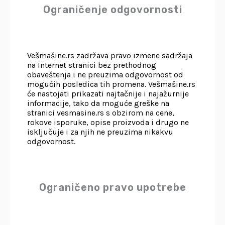
Ograničenje odgovornosti
Vešmašine.rs zadržava pravo izmene sadržaja
na Internet stranici bez prethodnog
obaveštenja i ne preuzima odgovornost od
mogućih posledica tih promena. Vešmašine.rs
će nastojati prikazati najtačnije i najažurnije
informacije, tako da moguće greške na
stranici vesmasine.rs s obzirom na cene,
rokove isporuke, opise proizvoda i drugo ne
isključuje i za njih ne preuzima nikakvu
odgovornost.
Ograničeno pravo upotrebe