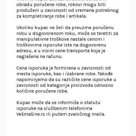
obradu poručene robe, rokovi mogu biti
produženi u zavisnosti od vremena potrebnog
za kompletiranje robe i artikala.
Ukoliko kupac ne želi da preuzme poručenu
robu u dogovorenom roku, može se teretiti za
manipulativne troškove nastale cenom i
troškovima isporuke iste na dogovorenu
adresu, a u visini cene transporta koja je
naglašena na računu.
Cena isporuka je formirana u zavisnosti od
mesta isporuke, kao i izabrane robe. Takođe
napominjemo da su različite cene isporuke u
zavisnosti od kategorije proizvoda odnosno
količine poručene robe.
Kupac može da se informiše o statutu
isporuke na službenim telefonima
Vešmašine.rs ili putem zvaničnog maila.