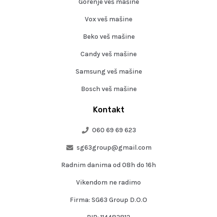
Gorenje veš mašine
Vox veš mašine
Beko veš mašine
Candy veš mašine
Samsung veš mašine
Bosch veš mašine
Kontakt
060 69 69 623
sg63group@gmail.com
Radnim danima od 08h do 16h
Vikendom ne radimo
Firma: SG63 Group D.O.O