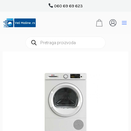
Pređi
060 69 69 623
na
sadržaj
Products
search