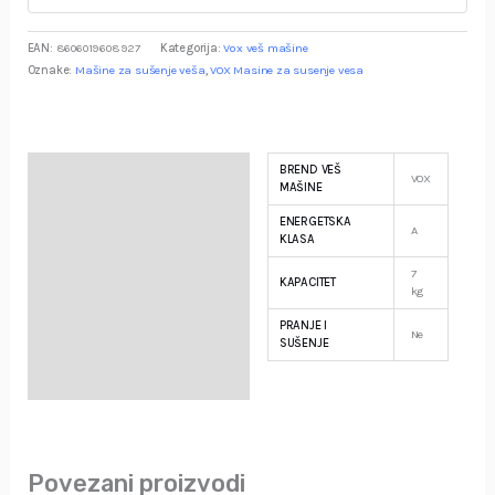
EAN:
8606019608927
Kategorija:
Vox veš mašine
Oznake:
Mašine za sušenje veša
,
VOX Masine za susenje vesa
BREND VEŠ
Specifikacija
VOX
MAŠINE
ENERGETSKA
Opis
A
KLASA
7
Garancija i Deklaracija
KAPACITET
kg
PRANJE I
Ne
SUŠENJE
Povezani proizvodi