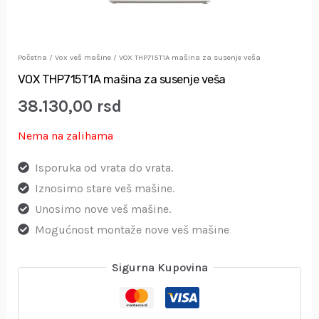
Početna
/
Vox veš mašine
/ VOX THP715T1A mašina za susenje veša
VOX THP715T1A mašina za susenje veša
38.130,00
rsd
Nema na zalihama
Isporuka od vrata do vrata.
Iznosimo stare veš mašine.
Unosimo nove veš mašine.
Mogućnost montaže nove veš mašine
Sigurna Kupovina