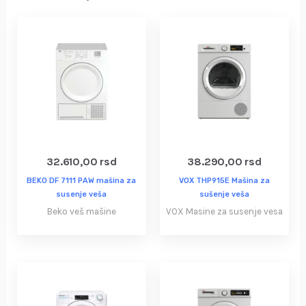
32.610,00
rsd
38.290,00
rsd
BEKO DF 7111 PAW mašina za
VOX THP915E Mašina za
susenje veša
sušenje veša
Beko veš mašine
VOX Masine za susenje vesa