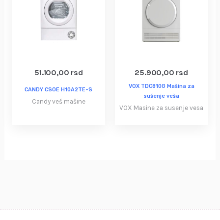
51.100,00
rsd
25.900,00
rsd
VOX TDC810G Mašina za
CANDY CSOE H10A2TE-S
sušenje veša
Candy veš mašine
VOX Masine za susenje vesa