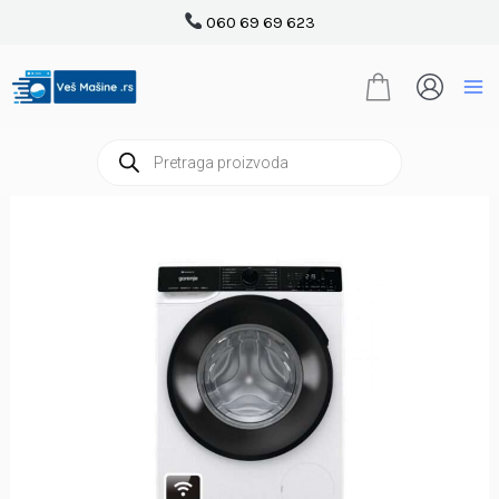
Pređi
060 69 69 623
na
sadržaj
Products
search