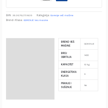
EAN:
3838782751639
Kategorija:
Gorenje veš mašine
Brend i Klasa:
GORENJE Ves masine
BREND VEŠ
Specifikacija
GORENJE
MAŠINE
BROJ
Opis
1400
OBRTAJA
KAPACITET
10 kg
Garancija i Deklaracija
ENERGETSKA
A
KLASA
PRANJE I
Ne
SUŠENJE