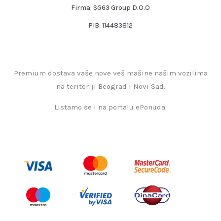
Firma: SG63 Group D.O.O
PIB: 114483812
Premium dostava vaše nove veš mašine našim vozilima
na teritoriji Beograd i Novi Sad.
Listamo se i na portalu ePonuda.