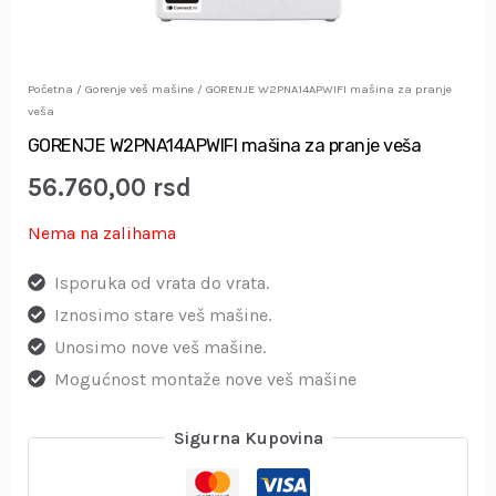
Početna
/
Gorenje veš mašine
/ GORENJE W2PNA14APWIFI mašina za pranje
veša
GORENJE W2PNA14APWIFI mašina za pranje veša
56.760,00
rsd
Nema na zalihama
Isporuka od vrata do vrata.
Iznosimo stare veš mašine.
Unosimo nove veš mašine.
Mogućnost montaže nove veš mašine
Sigurna Kupovina