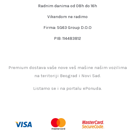
Radnim danima od 08h do 16h
Vikendom ne radimo
Firma: SG63 Group D.O.O
PIB: 114483812
Premium dostava vaše nove veš mašine našim vozilima
na teritoriji Beograd i Novi Sad.
Listamo se i na portalu ePonuda.