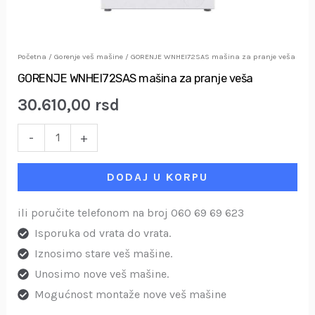
Početna
/
Gorenje veš mašine
/ GORENJE WNHEI72SAS mašina za pranje veša
GORENJE WNHEI72SAS mašina za pranje veša
30.610,00
rsd
-
+
DODAJ U KORPU
ili poručite telefonom na broj 060 69 69 623
Isporuka od vrata do vrata.
Iznosimo stare veš mašine.
Unosimo nove veš mašine.
Mogućnost montaže nove veš mašine