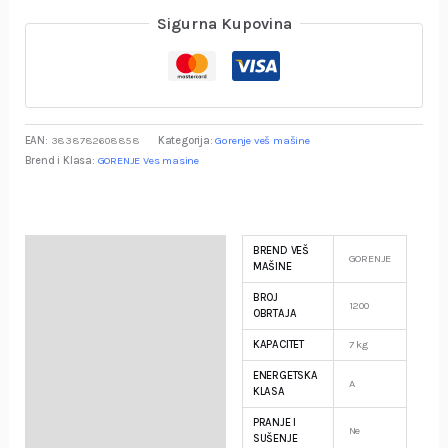
Sigurna Kupovina
EAN:
3838782608858
Kategorija:
Gorenje veš mašine
Brend i Klasa:
GORENJE Ves masine
BREND VEŠ
Specifikacija
GORENJE
MAŠINE
BROJ
Opis
1200
OBRTAJA
KAPACITET
7 kg
Garancija i Deklaracija
ENERGETSKA
A
KLASA
PRANJE I
Ne
SUŠENJE