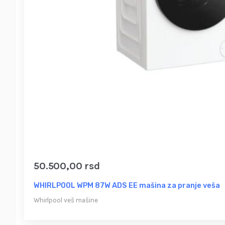
50.500,00
rsd
WHIRLPOOL WPM 87W ADS EE mašina za pranje veša
Whirlpool veš mašine