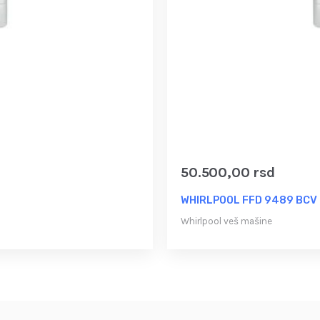
50.500,00
rsd
WHIRLPOOL FFD 9489 BCV E
Whirlpool veš mašine