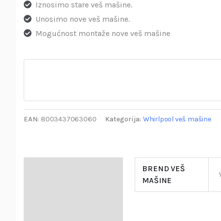
Iznosimo stare veš mašine.
Unosimo nove veš mašine.
Mogućnost montaže nove veš mašine
EAN:
8003437063060
Kategorija:
Whirlpool veš mašine
Specifikacija
BREND VEŠ
MAŠINE
Opis
Garancija i Deklaracija