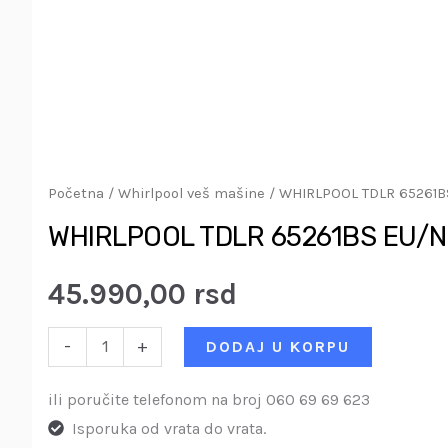
Početna
/
Whirlpool veš mašine
/ WHIRLPOOL TDLR 65261BS
WHIRLPOOL TDLR 65261BS EU/N M
45.990,00
rsd
-
+
DODAJ U KORPU
ili poručite telefonom na broj 060 69 69 623
Isporuka od vrata do vrata.