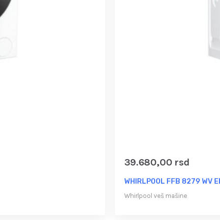
39.680,00
rsd
WHIRLPOOL FFB 8279 WV EE
Whirlpool veš mašine