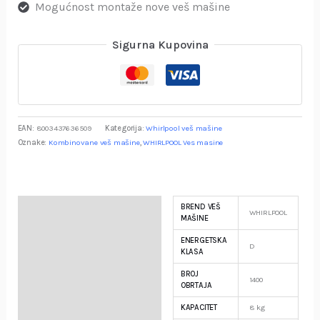
Mogućnost montaže nove veš mašine
Sigurna Kupovina
EAN:
8003437636509
Kategorija:
Whirlpool veš mašine
Oznake:
Kombinovane veš mašine
,
WHIRLPOOL Ves masine
BREND VEŠ
Specifikacija
WHIRLPOOL
MAŠINE
ENERGETSKA
Opis
D
KLASA
BROJ
Garancija i Deklaracija
1400
OBRTAJA
KAPACITET
8 kg