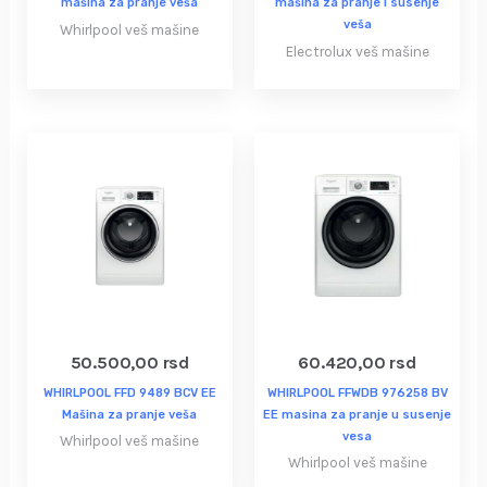
mašina za pranje veša
mašina za pranje i susenje
veša
Whirlpool veš mašine
Electrolux veš mašine
50.500,00
rsd
60.420,00
rsd
WHIRLPOOL FFD 9489 BCV EE
WHIRLPOOL FFWDB 976258 BV
Mašina za pranje veša
EE masina za pranje u susenje
vesa
Whirlpool veš mašine
Whirlpool veš mašine