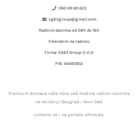
060 69 69 623
sg63group@gmail.com
Radnim danima od 08h do 16h
Vikendom ne radimo
Firma: SG63 Group D.O.O
PIB: 114483812
Premium dostava vaše nove veš mašine našim vozilima
na teritoriji Beograd i Novi Sad.
Listamo se i na portalu ePonuda.