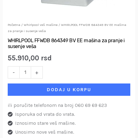
susenje
veša
količina
Početna
/
Whirlpool veš mašine
/ WHIRLPOOL FFWDB 864349 BV EE mašina
za pranje i susenje veša
WHIRLPOOL FFWDB 864349 BV EE mašina za pranje i
susenje veša
55.910,00
rsd
-
+
DODAJ U KORPU
ili poručite telefonom na broj 060 69 69 623
Isporuka od vrata do vrata.
Iznosimo stare veš mašine.
Unosimo nove veš mašine.