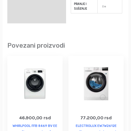
PRANJE I
Da
SUŠENJE
Povezani proizvodi
46.900,00
rsd
77.200,00
rsd
WHIRLPOOL FFB 8469 BV EE
ELECTROLUX EW7W2612E