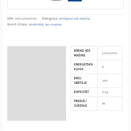
EAN:
8003437049149
Kategorija:
Whirlpool veš mašine
Brend i Klasa:
WHIRLPOOL Ves masine
BREND VEŠ
Specifikacija
WHIRLPOOL
MAŠINE
ENERGETSKA
Opis
B
KLASA
BROJ
Garancija i Deklaracija
1400
OBRTAJA
KAPACITET
9 kg
PRANJE I
Ne
SUŠENJE