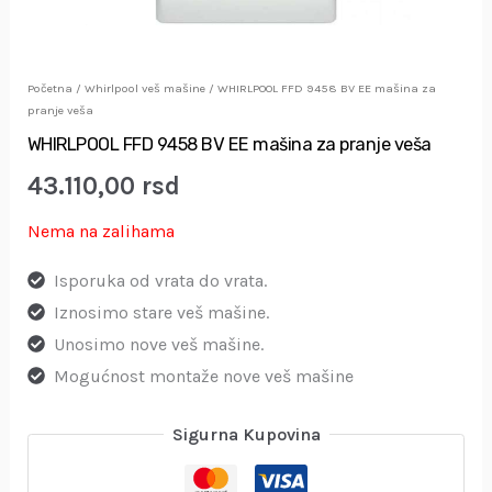
Početna
/
Whirlpool veš mašine
/ WHIRLPOOL FFD 9458 BV EE mašina za
pranje veša
WHIRLPOOL FFD 9458 BV EE mašina za pranje veša
43.110,00
rsd
Nema na zalihama
Isporuka od vrata do vrata.
Iznosimo stare veš mašine.
Unosimo nove veš mašine.
Mogućnost montaže nove veš mašine
Sigurna Kupovina