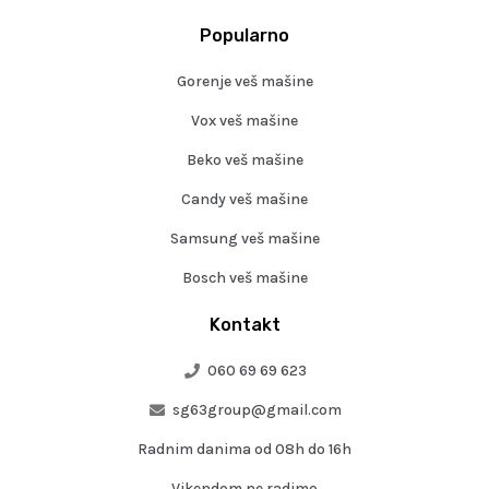
Popularno
Gorenje veš mašine
Vox veš mašine
Beko veš mašine
Candy veš mašine
Samsung veš mašine
Bosch veš mašine
Kontakt
060 69 69 623
sg63group@gmail.com
Radnim danima od 08h do 16h
Vikendom ne radimo