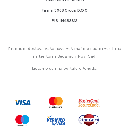
Firma: SG63 Group D.O.O
PIB: 114483812
Premium dostava vaše nove veš mašine našim vozilima
na teritoriji Beograd i Novi Sad.
Listamo se i na portalu ePonuda.