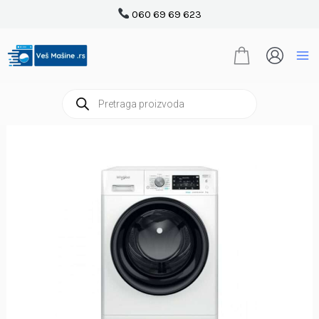
Pređi
060 69 69 623
na
sadržaj
Products
search