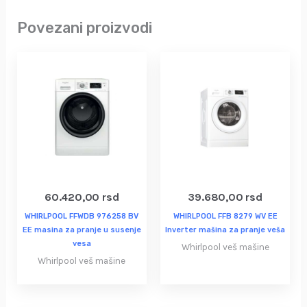
Povezani proizvodi
60.420,00
rsd
39.680,00
rsd
WHIRLPOOL FFWDB 976258 BV
WHIRLPOOL FFB 8279 WV EE
EE masina za pranje u susenje
Inverter mašina za pranje veša
vesa
Whirlpool veš mašine
Whirlpool veš mašine