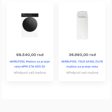
68.540,00
rsd
36.960,00
rsd
WHIRLPOOL Mašina za pranje
WHIRLPOOL TDLR 6040L EU/N
veša WPM 27W ADS EE
mašina za pranje veša
Whirlpool veš mašine
Whirlpool veš mašine