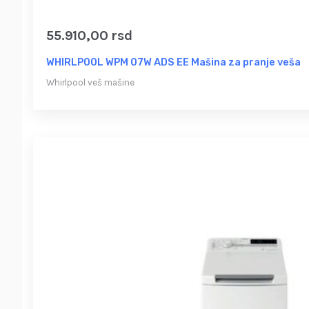
55.910,00
rsd
WHIRLPOOL WPM 07W ADS EE Mašina za pranje veša
Whirlpool veš mašine