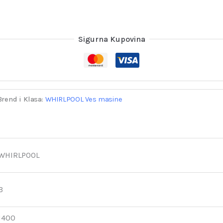
Sigurna Kupovina
Brend i Klasa:
WHIRLPOOL Ves masine
WHIRLPOOL
B
1400