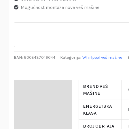
Mogućnost montaže nove veš mašine
EAN:
8003437049644
Kategorija:
Whirlpool veš mašine
Specifikacija
BREND VEŠ
MAŠINE
Opis
ENERGETSKA
Garancija i Deklaracija
KLASA
BROJ OBRTAJA