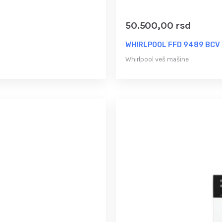
50.500,00
rsd
WHIRLPOOL FFD 9489 BCV E
Whirlpool veš mašine