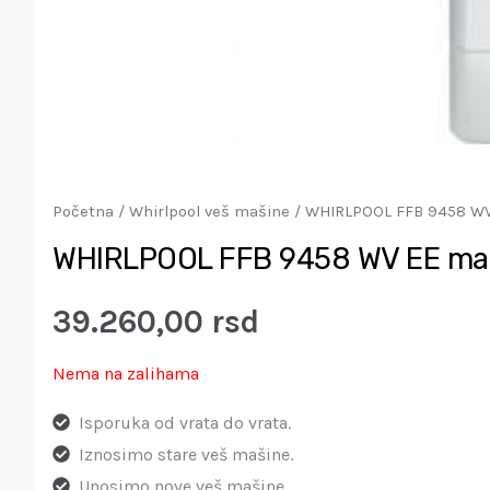
Početna
/
Whirlpool veš mašine
/ WHIRLPOOL FFB 9458 WV 
WHIRLPOOL FFB 9458 WV EE maši
39.260,00
rsd
Nema na zalihama
Isporuka od vrata do vrata.
Iznosimo stare veš mašine.
Unosimo nove veš mašine.