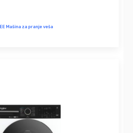
E Mašina za pranje veša