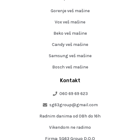
Gorenje veš mašine
Vox veš mašine
Beko veš mašine
Candy veš mašine
Samsung veš mašine
Bosch veš mašine
Kontakt
060 69 69 623
sg63group@gmail.com
Radnim danima od 08h do 16h
Vikendom ne radimo
Firma: SG63 Group D.O.O