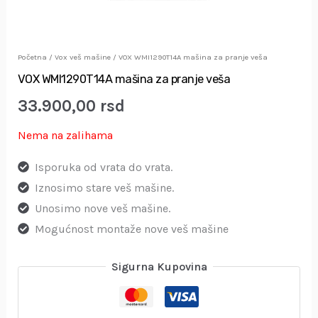
Početna
/
Vox veš mašine
/ VOX WMI1290T14A mašina za pranje veša
VOX WMI1290T14A mašina za pranje veša
33.900,00
rsd
Nema na zalihama
Isporuka od vrata do vrata.
Iznosimo stare veš mašine.
Unosimo nove veš mašine.
Mogućnost montaže nove veš mašine
Sigurna Kupovina