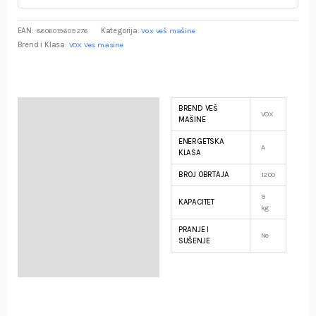
EAN:
8606019609276
Kategorija:
Vox veš mašine
Brend i Klasa:
VOX Ves masine
BREND VEŠ
Specifikacija
VOX
MAŠINE
ENERGETSKA
Opis
A
KLASA
BROJ OBRTAJA
1200
Garancija i Deklaracija
9
KAPACITET
kg
PRANJE I
Ne
SUŠENJE