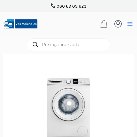
Pređi
060 69 69 623
na
sadržaj
Products
search