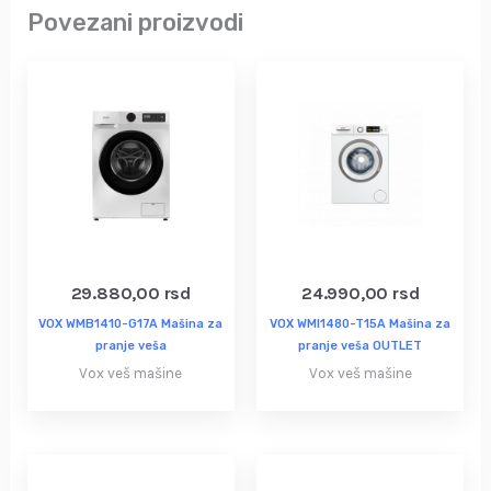
Povezani proizvodi
29.880,00
rsd
24.990,00
rsd
VOX WMB1410-G17A Mašina za
VOX WMI1480-T15A Mašina za
pranje veša
pranje veša OUTLET
Vox veš mašine
Vox veš mašine