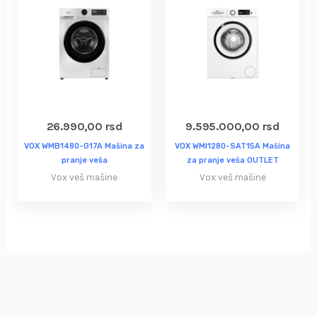
26.990,00
rsd
9.595.000,00
rsd
VOX WMB1480-G17A Mašina za
VOX WMI1280-SAT15A Mašina
pranje veša
za pranje veša OUTLET
Vox veš mašine
Vox veš mašine