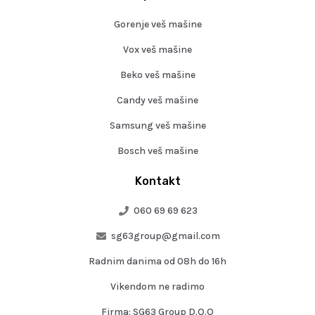
Gorenje veš mašine
Vox veš mašine
Beko veš mašine
Candy veš mašine
Samsung veš mašine
Bosch veš mašine
Kontakt
060 69 69 623
sg63group@gmail.com
Radnim danima od 08h do 16h
Vikendom ne radimo
Firma: SG63 Group D.O.O