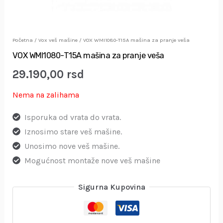
Početna
/
Vox veš mašine
/ VOX WMI1080-T15A mašina za pranje veša
VOX WMI1080-T15A mašina za pranje veša
29.190,00
rsd
Nema na zalihama
Isporuka od vrata do vrata.
Iznosimo stare veš mašine.
Unosimo nove veš mašine.
Mogućnost montaže nove veš mašine
Sigurna Kupovina