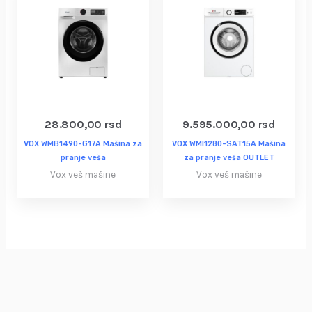
28.800,00
rsd
9.595.000,00
rsd
VOX WMB1490-G17A Mašina za
VOX WMI1280-SAT15A Mašina
pranje veša
za pranje veša OUTLET
Vox veš mašine
Vox veš mašine