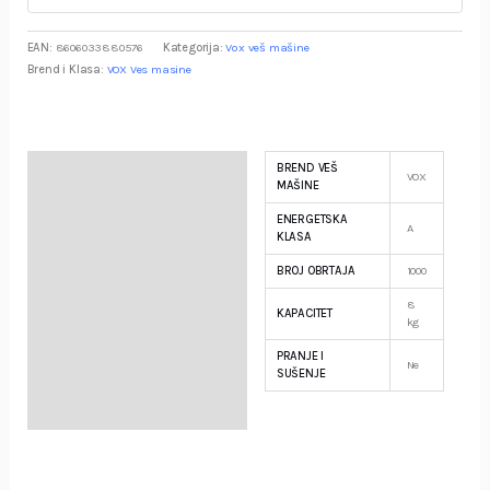
EAN:
8606033880576
Kategorija:
Vox veš mašine
Brend i Klasa:
VOX Ves masine
BREND VEŠ
Specifikacija
VOX
MAŠINE
ENERGETSKA
Opis
A
KLASA
BROJ OBRTAJA
1000
Garancija i Deklaracija
8
KAPACITET
kg
PRANJE I
Ne
SUŠENJE