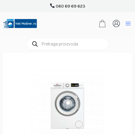
Pređi
060 69 69 623
na
sadržaj
Products
search