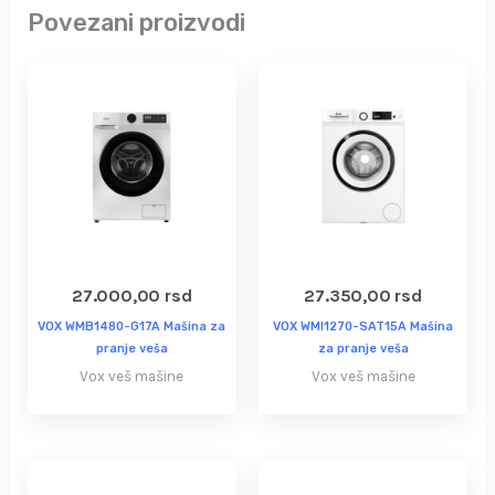
Povezani proizvodi
27.000,00
rsd
27.350,00
rsd
VOX WMB1480-G17A Mašina za
VOX WMI1270-SAT15A Mašina
pranje veša
za pranje veša
Vox veš mašine
Vox veš mašine