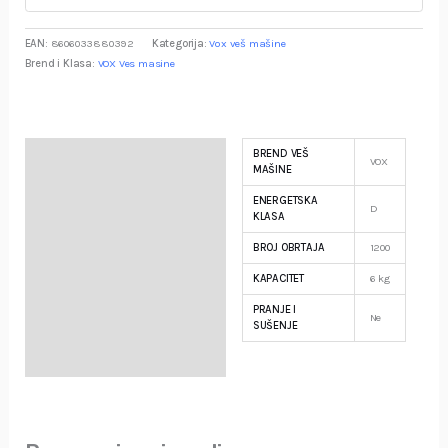
EAN:
8606033880392
Kategorija:
Vox veš mašine
Brend i Klasa:
VOX Ves masine
BREND VEŠ
Specifikacija
VOX
MAŠINE
ENERGETSKA
Opis
D
KLASA
BROJ OBRTAJA
1200
Garancija i Deklaracija
KAPACITET
6 kg
PRANJE I
Ne
SUŠENJE