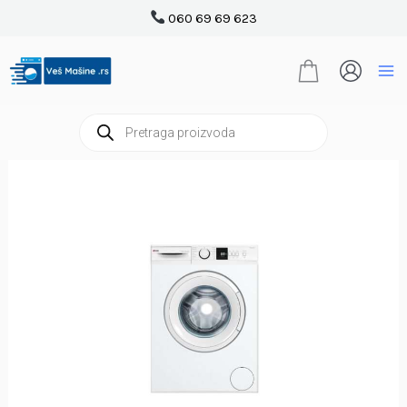
Pređi
060 69 69 623
na
sadržaj
Products
search