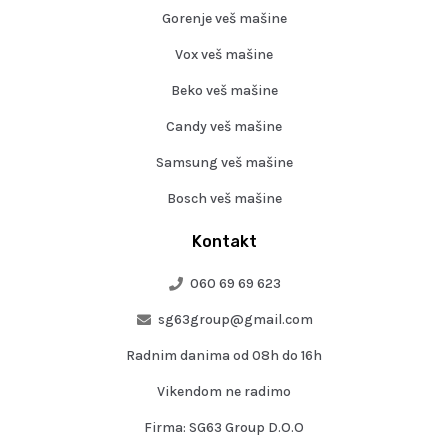
Gorenje veš mašine
Vox veš mašine
Beko veš mašine
Candy veš mašine
Samsung veš mašine
Bosch veš mašine
Kontakt
060 69 69 623
sg63group@gmail.com
Radnim danima od 08h do 16h
Vikendom ne radimo
Firma: SG63 Group D.O.O