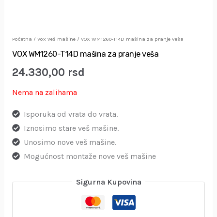
Početna
/
Vox veš mašine
/ VOX WM1260-T14D mašina za pranje veša
VOX WM1260-T14D mašina za pranje veša
24.330,00
rsd
Nema na zalihama
Isporuka od vrata do vrata.
Iznosimo stare veš mašine.
Unosimo nove veš mašine.
Mogućnost montaže nove veš mašine
Sigurna Kupovina