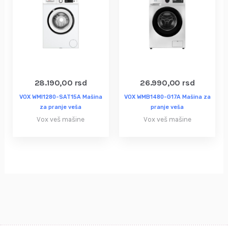
28.190,00
rsd
26.990,00
rsd
VOX WMI1280-SAT15A Mašina
VOX WMB1480-G17A Mašina za
za pranje veša
pranje veša
Vox veš mašine
Vox veš mašine