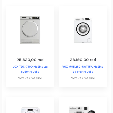
25.320,00
rsd
28.190,00
rsd
VOX TDC-710G Mašina za
VOX WMI1280-SAT15A Mašina
sušenje veša
za pranje veša
Vox veš mašine
Vox veš mašine