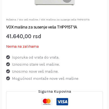
Početna
/
Vox veš mašine
/ VOX mašina za susenje veša THP915T1A
VOX mašina za susenje veša THP915T1A
41.640,00
rsd
Nema na zalihama
Isporuka od vrata do vrata.
Iznosimo stare veš mašine.
Unosimo nove veš mašine.
Mogućnost montaže nove veš mašine
Sigurna Kupovina