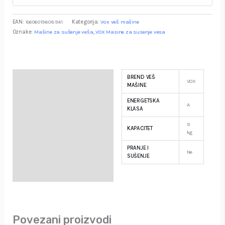
EAN:
8606019608941
Kategorija:
Vox veš mašine
Oznake:
Mašine za sušenje veša
,
VOX Masine za susenje vesa
BREND VEŠ
Specifikacija
VOX
MAŠINE
ENERGETSKA
Opis
A
KLASA
9
Garancija i Deklaracija
KAPACITET
kg
PRANJE I
Ne
SUŠENJE
Povezani proizvodi