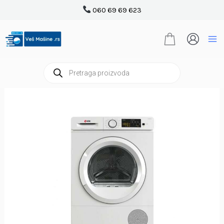
Pređi
060 69 69 623
na
sadržaj
Products
search