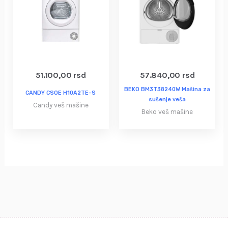
51.100,00
rsd
57.840,00
rsd
BEKO BM3T38240W Mašina za
CANDY CSOE H10A2TE-S
sušenje veša
Candy veš mašine
Beko veš mašine