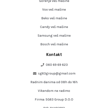
Gorenje veš mašine
Vox veš mašine
Beko veš mašine
Candy veš mašine
Samsung veš mašine
Bosch veš mašine
Kontakt
060 69 69 623
sg63group@gmail.com
Radnim danima od 08h do 16h
Vikendom ne radimo
Firma: SG63 Group D.O.O