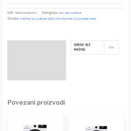
EAN:
8606019606954
Kategorija:
Vox veš mašine
Oznake:
Mašine za sušenje veša
,
VOX Masine za susenje vesa
BREND VEŠ
Specifikacija
VOX
MAŠINE
Opis
Garancija i Deklaracija
Povezani proizvodi