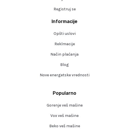
Registruj se
Informacije
Opšti uslovi
Reklmacije
Način plaćanja
Blog
Nove energetske vrednosti
Popularno
Gorenje veš mašine
Vox veš mašine
Beko veš mašine