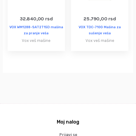
32.840,00
rsd
25.790,00
rsd
VOX WM1288-SAT2T15D mašina
VOX TDC-710G Mašina za
za pranje veša
sušenje veša
Vox veš mašine
Vox veš mašine
Moj nalog
Prijavi se