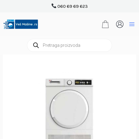
Pređi
060 69 69 623
na
sadržaj
Products
search