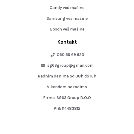
Candy veš mašine
Samsung veš mašine
Bosch veš mašine
Kontakt
060 69 69 623
sg63group@gmail.com
Radnim danima od 08h do 16h
Vikendom ne radimo
Firma: SG63 Group D.O.O
PIB: 114483812