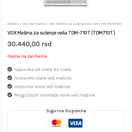
Početna
/
Vox veš mašine
/ VOX Mašina za sušenje veša TDM-710T (TDM710T)
VOX Mašina za sušenje veša TDM-710T (TDM710T)
30.440,00
rsd
Nema na zalihama
Isporuka od vrata do vrata.
Iznosimo stare veš mašine.
Unosimo nove veš mašine.
Mogućnost montaže nove veš mašine
Sigurna Kupovina