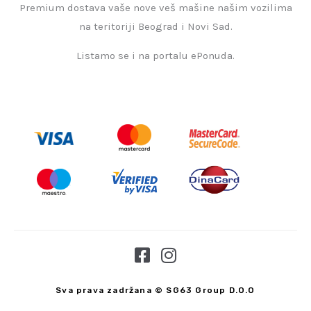
Premium dostava vaše nove veš mašine našim vozilima
na teritoriji Beograd i Novi Sad.
Listamo se i na portalu ePonuda.
F
I
a
n
c
s
Sva prava zadržana © SG63 Group D.O.O
e
t