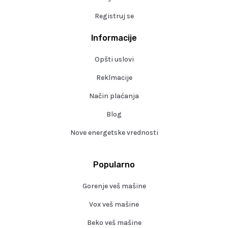
Registruj se
Informacije
Opšti uslovi
Reklmacije
Način plaćanja
Blog
Nove energetske vrednosti
Popularno
Gorenje veš mašine
Vox veš mašine
Beko veš mašine