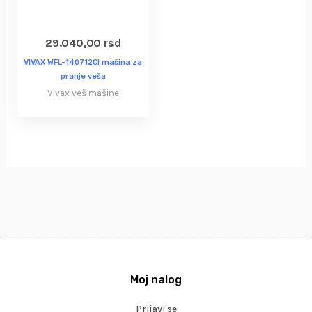
29.040,00
rsd
VIVAX WFL-140712CI mašina za
pranje veša
Vivax veš mašine
Moj nalog
Prijavi se