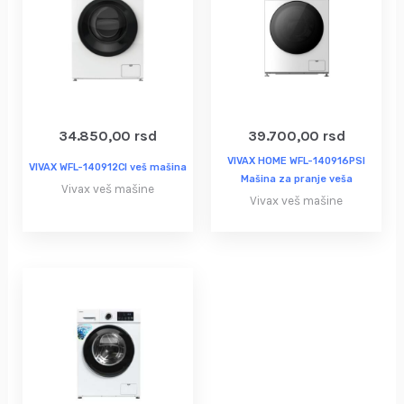
34.850,00
rsd
39.700,00
rsd
VIVAX HOME WFL-140916PSI
VIVAX WFL-140912CI veš mašina
Mašina za pranje veša
Vivax veš mašine
Vivax veš mašine