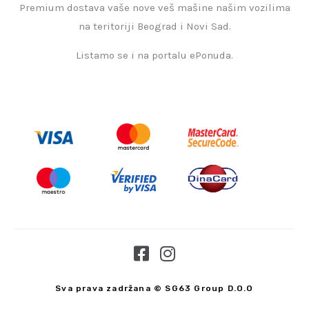
Premium dostava vaše nove veš mašine našim vozilima
na teritoriji Beograd i Novi Sad.
Listamo se i na portalu ePonuda.
F
I
a
n
c
s
Sva prava zadržana © SG63 Group D.O.O
e
t