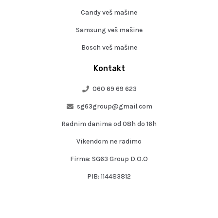
Candy veš mašine
Samsung veš mašine
Bosch veš mašine
Kontakt
060 69 69 623
sg63group@gmail.com
Radnim danima od 08h do 16h
Vikendom ne radimo
Firma: SG63 Group D.O.O
PIB: 114483812