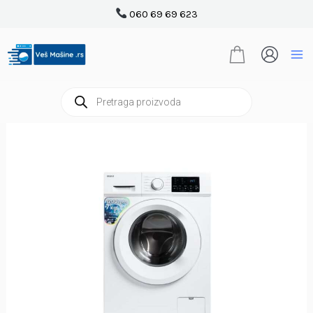
Pređi
060 69 69 623
na
sadržaj
Products
search