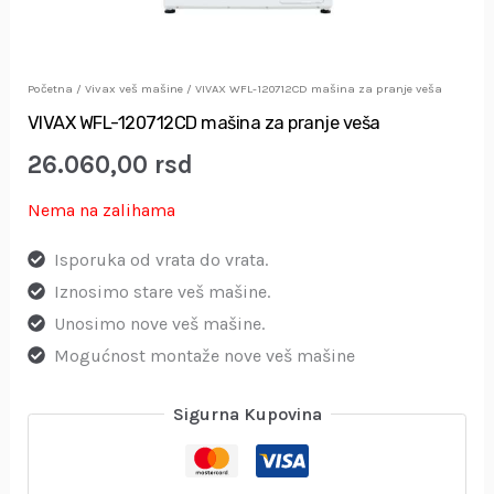
Početna
/
Vivax veš mašine
/ VIVAX WFL-120712CD mašina za pranje veša
VIVAX WFL-120712CD mašina za pranje veša
26.060,00
rsd
Nema na zalihama
Isporuka od vrata do vrata.
Iznosimo stare veš mašine.
Unosimo nove veš mašine.
Mogućnost montaže nove veš mašine
Sigurna Kupovina