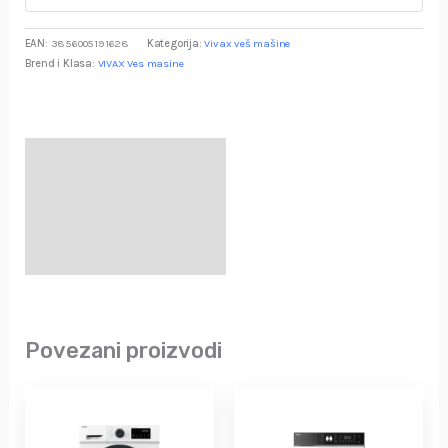
EAN:
3856005191628
Kategorija:
Vivax veš mašine
Brend i Klasa:
VIVAX Ves masine
Specifikacija
Opis
Garancija i Deklaracija
Povezani proizvodi