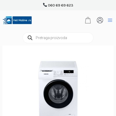
Pređi
060 69 69 623
na
sadržaj
Products
search