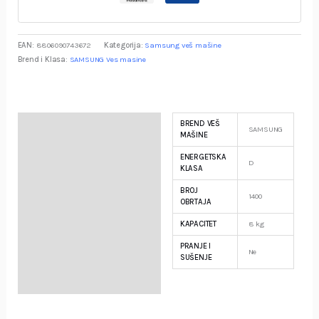
EAN:
8806090743672
Kategorija:
Samsung veš mašine
Brend i Klasa:
SAMSUNG Ves masine
BREND VEŠ
Specifikacija
SAMSUNG
MAŠINE
ENERGETSKA
Opis
D
KLASA
BROJ
Garancija i Deklaracija
1400
OBRTAJA
KAPACITET
8 kg
PRANJE I
Ne
SUŠENJE