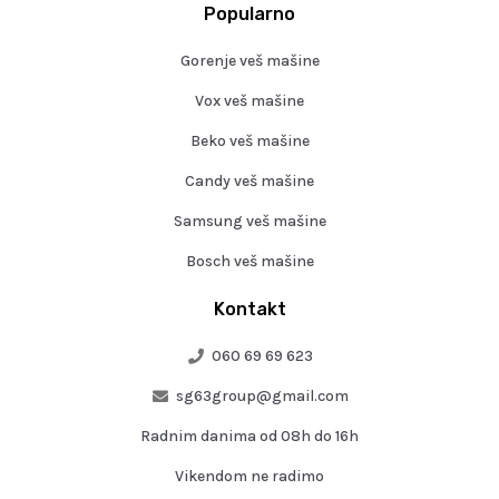
Popularno
Gorenje veš mašine
Vox veš mašine
Beko veš mašine
Candy veš mašine
Samsung veš mašine
Bosch veš mašine
Kontakt
060 69 69 623
sg63group@gmail.com
Radnim danima od 08h do 16h
Vikendom ne radimo