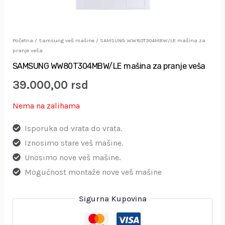
Početna
/
Samsung veš mašine
/ SAMSUNG WW80T304MBW/LE mašina za
pranje veša
SAMSUNG WW80T304MBW/LE mašina za pranje veša
39.000,00
rsd
Nema na zalihama
Isporuka od vrata do vrata.
Iznosimo stare veš mašine.
Unosimo nove veš mašine.
Mogućnost montaže nove veš mašine
Sigurna Kupovina