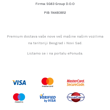
Firma: SG63 Group D.O.O
PIB: 114483812
Premium dostava vaše nove veš mašine našim vozilima
na teritoriji Beograd i Novi Sad.
Listamo se i na portalu ePonuda.