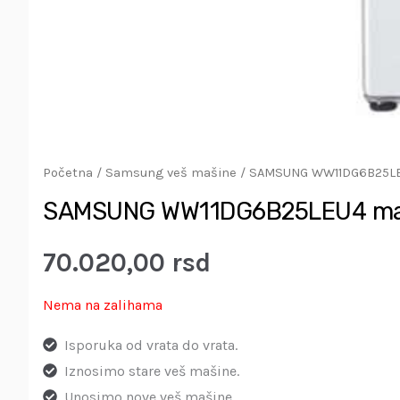
Početna
/
Samsung veš mašine
/ SAMSUNG WW11DG6B25LEU
SAMSUNG WW11DG6B25LEU4 maši
70.020,00
rsd
Nema na zalihama
Isporuka od vrata do vrata.
Iznosimo stare veš mašine.
Unosimo nove veš mašine.