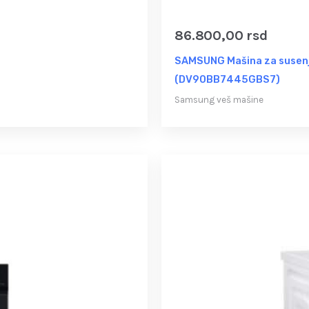
86.800,00
rsd
SAMSUNG Mašina za susenj
(DV90BB7445GBS7)
Samsung veš mašine