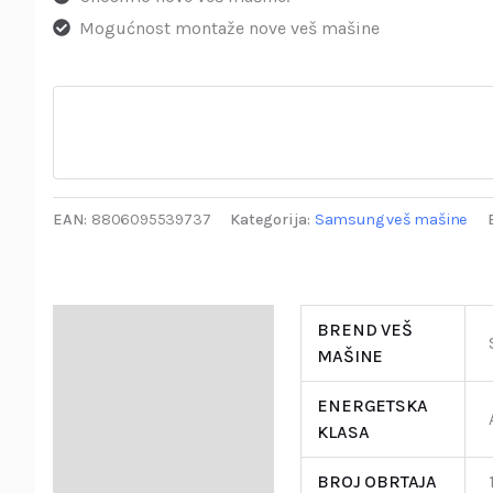
Mogućnost montaže nove veš mašine
EAN:
8806095539737
Kategorija:
Samsung veš mašine
Specifikacija
BREND VEŠ
MAŠINE
Opis
ENERGETSKA
Garancija i Deklaracija
KLASA
BROJ OBRTAJA