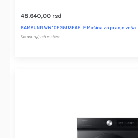
48.640,00
rsd
SAMSUNG WW10FG5U3EAELE Mašina za pranje veša
Samsung veš mašine