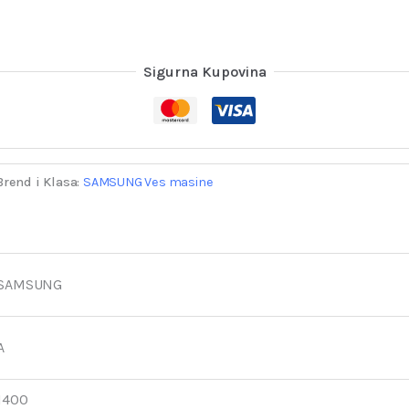
Sigurna Kupovina
Brend i Klasa:
SAMSUNG Ves masine
SAMSUNG
A
1400