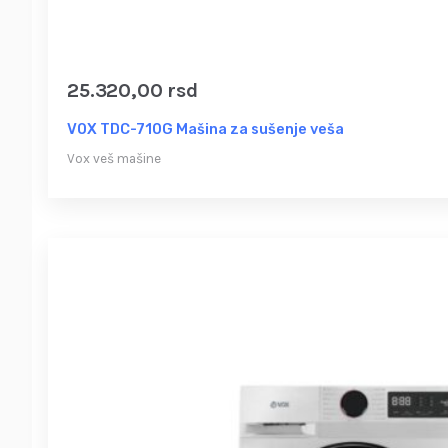
25.320,00
rsd
VOX TDC-710G Mašina za sušenje veša
Vox veš mašine