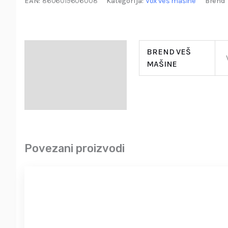
EAN:
8606019606008
Kategorija:
Vox veš mašine
Brend 
Specifikacija
BREND VEŠ
MAŠINE
Opis
Garancija i Deklaracija
Povezani proizvodi