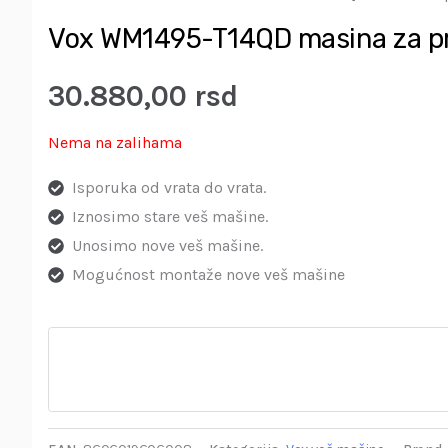
Vox WM1495-T14QD masina za pr
30.880,00
rsd
Nema na zalihama
Isporuka od vrata do vrata.
Iznosimo stare veš mašine.
Unosimo nove veš mašine.
Mogućnost montaže nove veš mašine