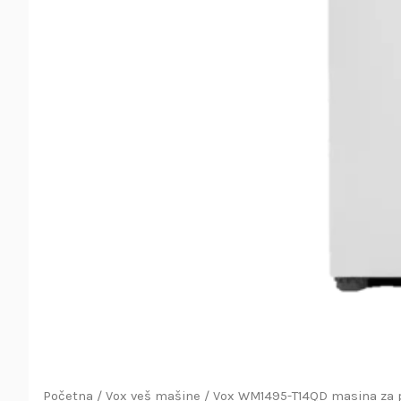
Početna
/
Vox veš mašine
/ Vox WM1495-T14QD masina za 