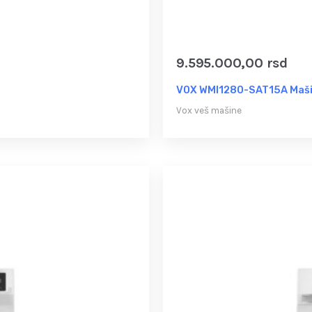
9.595.000,00
rsd
VOX WMI1280-SAT15A Maši
Vox veš mašine