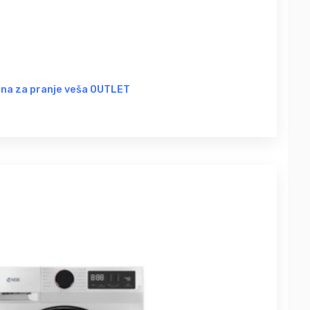
na za pranje veša OUTLET