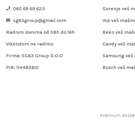
060 69 69 623
Gorenje veš m
sg63group@gmail.com
Vox veš mašin
Radnim danima od 08h do 16h
Beko veš maš
Vikendom ne radimo
Candy veš ma
Firma: SG63 Group D.O.O
Samsung veš 
PIB: 114483812
Bosch veš ma
Premium dostava