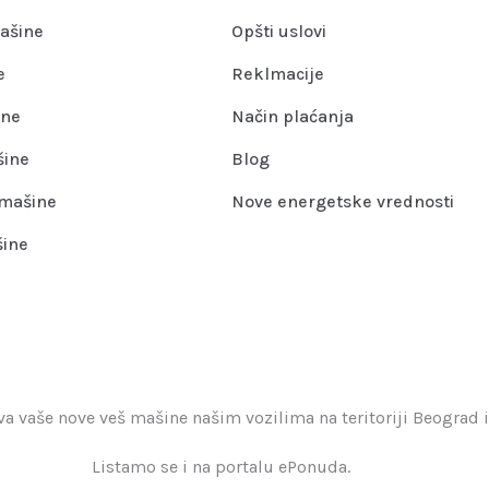
ašine
Opšti uslovi
e
Reklmacije
ine
Način plaćanja
šine
Blog
mašine
Nove energetske vrednosti
šine
 vaše nove veš mašine našim vozilima na teritoriji Beograd i
Listamo se i na portalu ePonuda.