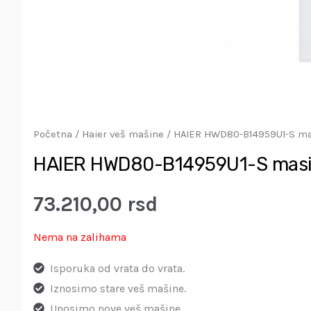
Početna
/
Haier veš mašine
/ HAIER HWD80-B14959U1-S mas
HAIER HWD80-B14959U1-S masina
73.210,00
rsd
Nema na zalihama
Isporuka od vrata do vrata.
Iznosimo stare veš mašine.
Unosimo nove veš mašine.