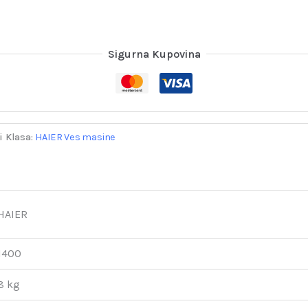
Sigurna Kupovina
i Klasa:
HAIER Ves masine
HAIER
1400
8 kg