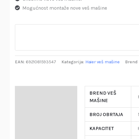
Mogućnost montaže nove veš mašine
EAN:
6921081593547
Kategorija:
Haier veš mašine
Brend 
Specifikacija
BREND VEŠ
MAŠINE
Opis
BROJ OBRTAJA
Garancija i Deklaracija
KAPACITET