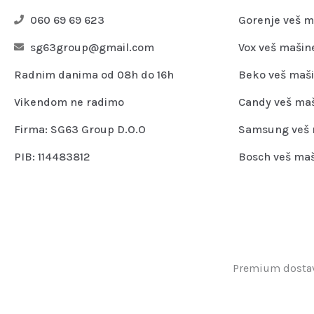
060 69 69 623
Gorenje veš m
sg63group@gmail.com
Vox veš mašin
Radnim danima od 08h do 16h
Beko veš maš
Vikendom ne radimo
Candy veš ma
Firma: SG63 Group D.O.O
Samsung veš 
PIB: 114483812
Bosch veš ma
Premium dostava