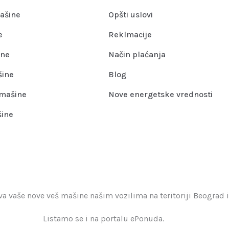
ašine
Opšti uslovi
e
Reklmacije
ine
Način plaćanja
šine
Blog
mašine
Nove energetske vrednosti
šine
 vaše nove veš mašine našim vozilima na teritoriji Beograd i
Listamo se i na portalu ePonuda.