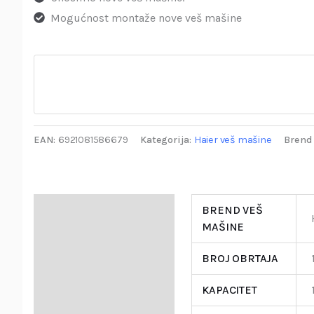
Mogućnost montaže nove veš mašine
EAN:
6921081586679
Kategorija:
Haier veš mašine
Brend 
Specifikacija
BREND VEŠ
MAŠINE
Opis
BROJ OBRTAJA
Garancija i Deklaracija
KAPACITET