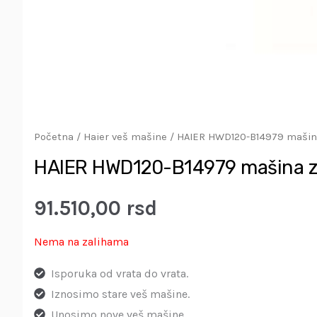
Početna
/
Haier veš mašine
/ HAIER HWD120-B14979 mašina 
HAIER HWD120-B14979 mašina za 
91.510,00
rsd
Nema na zalihama
Isporuka od vrata do vrata.
Iznosimo stare veš mašine.
Unosimo nove veš mašine.