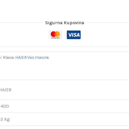
Sigurna Kupovina
i Klasa:
HAIER Ves masine
HAIER
1400
12 kg