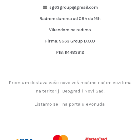
sg63group@gmail.com
Radnim danima od 08h do 16h
Vikendom ne radimo
Firma: SG63 Group D.O.O
PIB: 114483812
Premium dostava vaše nove veš mašine našim vozilima
na teritoriji Beograd i Novi Sad.
Listamo se i na portalu ePonuda.