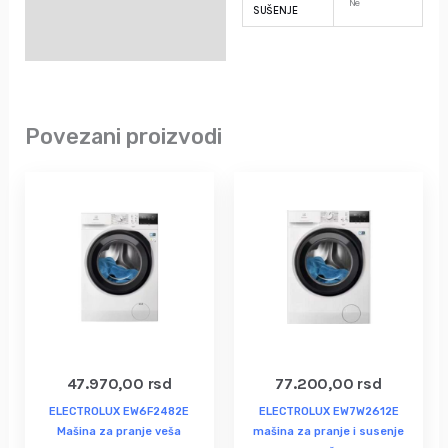
Ne
SUŠENJE
Povezani proizvodi
47.970,00
rsd
77.200,00
rsd
ELECTROLUX EW6F2482E
ELECTROLUX EW7W2612E
Mašina za pranje veša
mašina za pranje i susenje