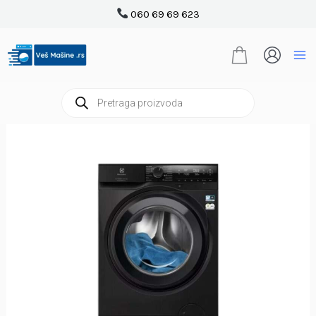
Pređi
060 69 69 623
na
sadržaj
Products
search
ELECTROLUX
EW7FG4492UDE
mašina
za
pranje
veša
količina