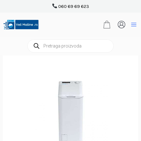
Pređi
060 69 69 623
na
sadržaj
Products
search