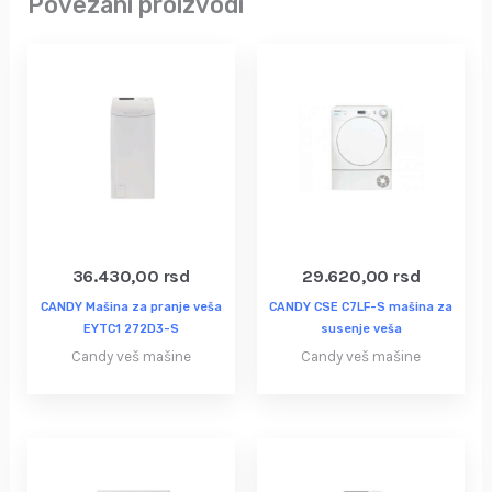
Povezani proizvodi
36.430,00
rsd
29.620,00
rsd
CANDY Mašina za pranje veša
CANDY CSE C7LF-S mašina za
EYTC1 272D3-S
susenje veša
Candy veš mašine
Candy veš mašine