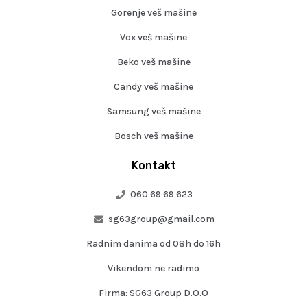
Gorenje veš mašine
Vox veš mašine
Beko veš mašine
Candy veš mašine
Samsung veš mašine
Bosch veš mašine
Kontakt
060 69 69 623
sg63group@gmail.com
Radnim danima od 08h do 16h
Vikendom ne radimo
Firma: SG63 Group D.O.O