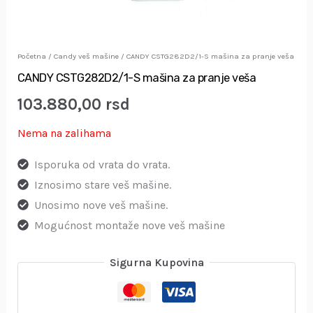
Početna
/
Candy veš mašine
/ CANDY CSTG282D2/1-S mašina za pranje veša
CANDY CSTG282D2/1-S mašina za pranje veša
103.880,00
rsd
Nema na zalihama
Isporuka od vrata do vrata.
Iznosimo stare veš mašine.
Unosimo nove veš mašine.
Mogućnost montaže nove veš mašine
Sigurna Kupovina