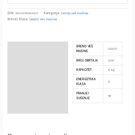
EAN:
8059019080437
Kategorija:
Candy veš mašine
Brend i Klasa:
CANDY Ves masine
BREND VEŠ
Specifikacija
CANDY
MAŠINE
BROJ OBRTAJA
1200
Opis
KAPACITET
8 kg
Garancija i Deklaracija
ENERGETSKA
D
KLASA
PRANJE I
Ne
SUŠENJE