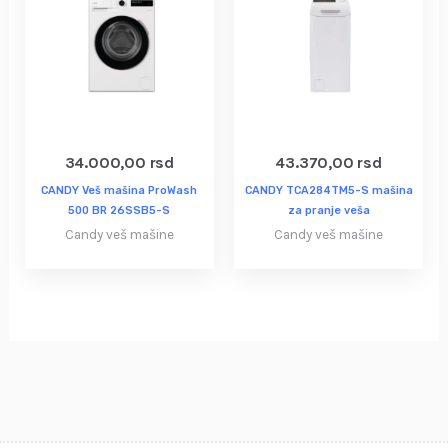
34.000,00
rsd
43.370,00
rsd
CANDY Veš mašina ProWash
CANDY TCA284TM5-S mašina
500 BR 26SSB5-S
za pranje veša
Candy veš mašine
Candy veš mašine