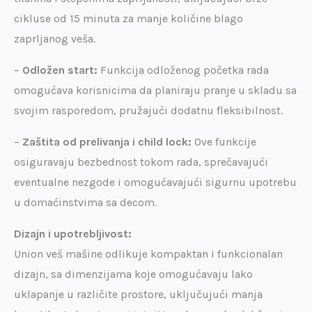
cikluse od 15 minuta za manje količine blago
zaprljanog veša.
–
Odložen start:
Funkcija odloženog početka rada
omogućava korisnicima da planiraju pranje u skladu sa
svojim rasporedom, pružajući dodatnu fleksibilnost.
–
Zaštita od prelivanja i child lock:
Ove funkcije
osiguravaju bezbednost tokom rada, sprečavajući
eventualne nezgode i omogućavajući sigurnu upotrebu
u domaćinstvima sa decom.
Dizajn i upotrebljivost:
Union veš mašine odlikuje kompaktan i funkcionalan
dizajn, sa dimenzijama koje omogućavaju lako
uklapanje u različite prostore, uključujući manja