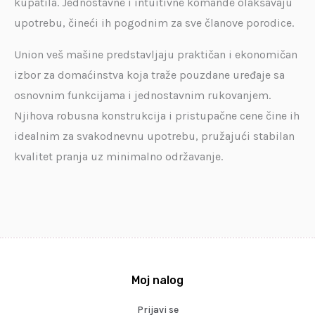
kupatila. Jednostavne i intuitivne komande olakšavaju
upotrebu, čineći ih pogodnim za sve članove porodice.
Union veš mašine predstavljaju praktičan i ekonomičan
izbor za domaćinstva koja traže pouzdane uređaje sa
osnovnim funkcijama i jednostavnim rukovanjem.
Njihova robusna konstrukcija i pristupačne cene čine ih
idealnim za svakodnevnu upotrebu, pružajući stabilan
kvalitet pranja uz minimalno održavanje.
Moj nalog
Prijavi se