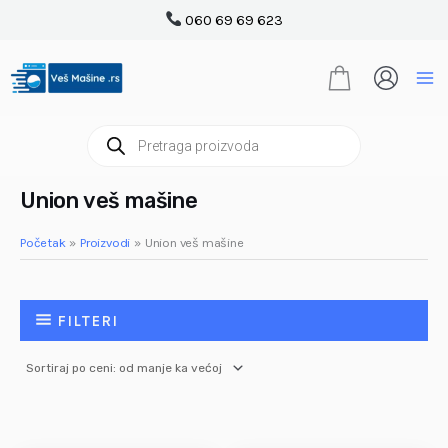
Pređi
060 69 69 623
na
sadržaj
Products
search
Union veš mašine
Početak
Proizvodi
Union veš mašine
FILTERI