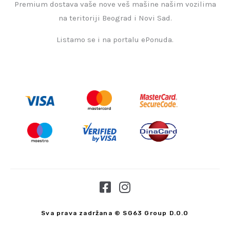
Premium dostava vaše nove veš mašine našim vozilima
na teritoriji Beograd i Novi Sad.
Listamo se i na portalu ePonuda.
F
I
a
n
c
s
Sva prava zadržana © SG63 Group D.O.O
e
t