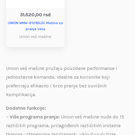
31.520,00
rsd
UNION WMW-8121BLDC Mašina za
pranje veša
Union veš mašine
Union veš mašine pružaju pouzdane performanse i
jednostavne komande, idealne za korisnike koji
preferiraju efikasno i brzo pranje bez suvišnih
komplikacija.
Dodatne funkcije:
–
Više programa pranja:
Union veš mašine nude do 15
različitih programa, prilagođenih različitim vrstama
tkanina i stepenima zaprljanosti, uključujući brze