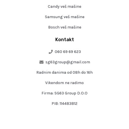
Candy veš mašine
Samsung veš mašine
Bosch veš mašine
Kontakt
060 69 69 623
sg63group@gmail.com
Radnim danima od 08h do 16h
Vikendom ne radimo
Firma: SG63 Group D.O.O
PIB: 114483812