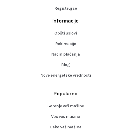
Registruj se
Informacije
Opšti uslovi
Reklmacije
Način plaćanja
Blog
Nove energetske vrednosti
Popularno
Gorenje veš mašine
Vox veš mašine
Beko veš mašine