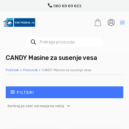
Pređi
060 69 69 623
na
sadržaj
Products
search
CANDY Masine za susenje vesa
Početak
Proizvodi
CANDY Masine za susenje vesa
FILTERI