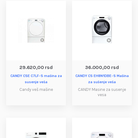
29.620,00
rsd
36.000,00
rsd
CANDY CSE C7LF-S mašina za
CANDY CS EH8N1DBE-S Mašina
susenje veša
za sušenje veša
Candy veš mašine
CANDY Masine za susenje
vesa