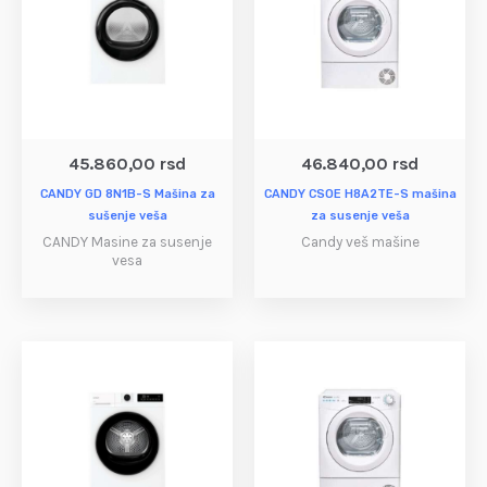
45.860,00
rsd
46.840,00
rsd
CANDY GD 8N1B-S Mašina za
CANDY CSOE H8A2TE-S mašina
sušenje veša
za susenje veša
CANDY Masine za susenje
Candy veš mašine
vesa