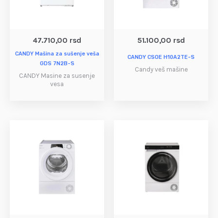
47.710,00
rsd
51.100,00
rsd
CANDY Mašina za sušenje veša
CANDY CSOE H10A2TE-S
GDS 7N2B-S
Candy veš mašine
CANDY Masine za susenje
vesa