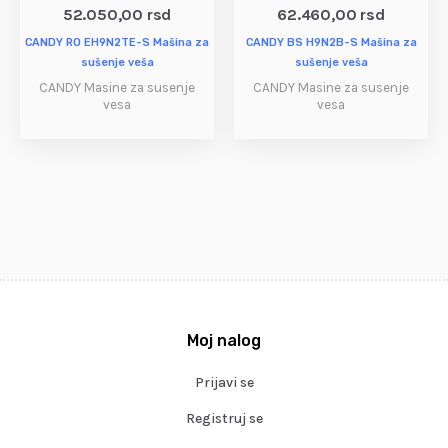
52.050,00
rsd
62.460,00
rsd
CANDY RO EH9N2TE-S Mašina za
CANDY BS H9N2B-S Mašina za
sušenje veša
sušenje veša
CANDY Masine za susenje
CANDY Masine za susenje
vesa
vesa
Moj nalog
Prijavi se
Registruj se