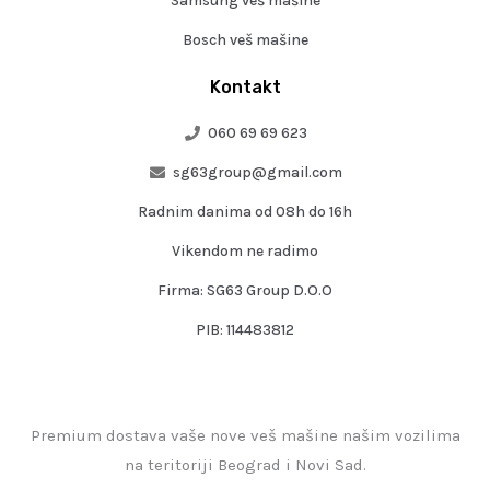
Samsung veš mašine
Bosch veš mašine
Kontakt
060 69 69 623
sg63group@gmail.com
Radnim danima od 08h do 16h
Vikendom ne radimo
Firma: SG63 Group D.O.O
PIB: 114483812
Premium dostava vaše nove veš mašine našim vozilima
na teritoriji Beograd i Novi Sad.