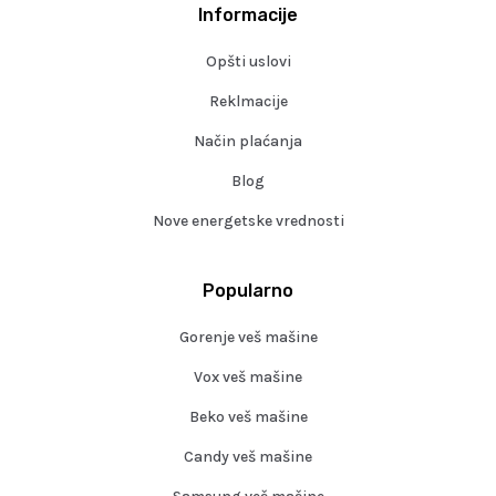
Informacije
Opšti uslovi
Reklmacije
Način plaćanja
Blog
Nove energetske vrednosti
Popularno
Gorenje veš mašine
Vox veš mašine
Beko veš mašine
Candy veš mašine